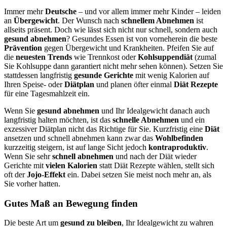
Immer mehr
Deutsche
– und vor allem immer mehr Kinder – leiden
an
Übergewicht
. Der Wunsch nach
schnellem Abnehmen
ist
allseits präsent. Doch wie lässt sich nicht nur schnell, sondern auch
gesund abnehmen
? Gesundes Essen ist von vorneherein die beste
Prävention
gegen Übergewicht und Krankheiten. Pfeifen Sie auf
die
neuesten Trends
wie Trennkost oder
Kohlsuppendiät
(zumal
Sie Kohlsuppe dann garantiert nicht mehr sehen können). Setzen Sie
stattdessen langfristig
gesunde Gerichte
mit wenig Kalorien auf
Ihren Speise- oder
Diätplan
und planen öfter einmal
Diät Rezepte
für eine Tagesmahlzeit ein.
Wenn Sie
gesund abnehmen
und Ihr Idealgewicht danach auch
langfristig halten möchten, ist das
schnelle Abnehmen
und ein
exzessiver Diätplan nicht das Richtige für Sie. Kurzfristig eine
Diät
ansetzen und schnell abnehmen kann zwar das
Wohlbefinden
kurzzeitig steigern, ist auf lange Sicht jedoch
kontraproduktiv
.
Wenn Sie sehr
schnell abnehmen
und nach der Diät wieder
Gerichte mit
vielen Kalorien
statt Diät Rezepte wählen, stellt sich
oft der
Jojo-Effekt
ein. Dabei setzen Sie meist noch mehr an, als
Sie vorher hatten.
Gutes Maß an Bewegung finden
Die beste Art um
gesund zu bleiben
, Ihr Idealgewicht zu wahren