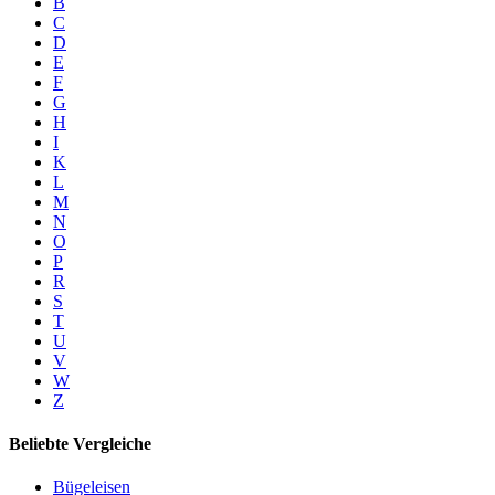
B
C
D
E
F
G
H
I
K
L
M
N
O
P
R
S
T
U
V
W
Z
Beliebte Vergleiche
Bügeleisen