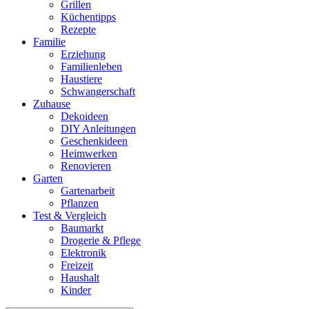
Grillen
Küchentipps
Rezepte
Familie
Erziehung
Familienleben
Haustiere
Schwangerschaft
Zuhause
Dekoideen
DIY Anleitungen
Geschenkideen
Heimwerken
Renovieren
Garten
Gartenarbeit
Pflanzen
Test & Vergleich
Baumarkt
Drogerie & Pflege
Elektronik
Freizeit
Haushalt
Kinder