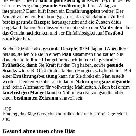
Sie wollen Ihre
Ernährungsumstellung
umsetzen, doch finden es
sehr schwierig eine
gesunde Ernährung
in Ihren Alltag zu
integrieren? Dann hilft Ihnen ein
Ernährungsplan
weiter! Der
Vorteil von einem Ernährungsplan ist, dass Sie dafür im Vorfeld
bereits
gesunde Rezepte
herausgesucht und die Zutaten dafür
eingekauft haben. So müssen Sie nicht erst zu den
Mahlzeiten
über
das Gericht nachdenken und vor Einfallslosigkeit auf
Fastfood
zurückgreifen.
Suchen Sie sich also
gesunde Rezepte
für Mittag und Abendbrot
heraus, stellen Sie sie in einem
Plan
zusammen und kaufen Sie
danach ein. In Ihren Plan gehören auch immer ein
gesundes
Frühstück
, damit Sie Kraft für den Tag haben, sowie
gesunde
Snacks
wie z. B. Obst für den kleinen Hunger zwischendurch. Bei
einer
Ernährungsberatung
kann für Sie direkt ein Plan erstellt
werden. Denken Sie aber auch daran:
Nahrungsergänzungsmittel
sind keine Alternative für vollwertige Mahlzeiten. Allein bei einem
kurzfristigen Mangel
können Nahrungsergänzungsmittel über
einen
bestimmten Zeitraum
sinnvoll sein.
Tipp
Eine regelmäßige Gewichtskontrolle alle drei bis fünf Tage reicht
aus.
Gesund abnehmen ohne Diät