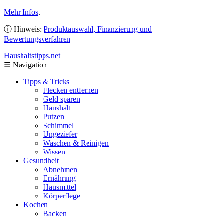
Mehr Infos
.
ⓘ Hinweis:
Produktauswahl, Finanzierung und
Bewertungsverfahren
Haushaltstipps
.net
☰
Navigation
Tipps & Tricks
Flecken entfernen
Geld sparen
Haushalt
Putzen
Schimmel
Ungeziefer
Waschen & Reinigen
Wissen
Gesundheit
Abnehmen
Ernährung
Hausmittel
Körperflege
Kochen
Backen