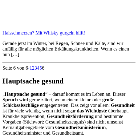
Halsschmerzen? Mit Whisky gurgeln hilft!
Gerade jetzt im Winter, bei Regen, Schnee und Kälte, sind wir
anfällig für alle möglichen Erkältungskrankheiten. Wenn es einen
nun […]
Seite 6 von 6
‹
1
2
3
4
5
6
Hauptsache gesund
„
Hauptsache gesund
“ – darauf kommt es im Leben an. Dieser
Spruch
wird gerne zitiert, wenn einem kleine oder
große
Schicksalsschläge
entgegentreten. Das zeigt vor allem:
Gesundheit
ist für viele wichtig, wenn nicht sogar
das Wichtigste
überhaupt.
Krankheitsprävention,
Gesundheitsförderung
und bestimmte
Vorgaben (Stichwort: Gesundheitszeugnis) sind nicht umsonst
Kernaufgabengebiete vom
Gesundheitsministerium
,
Gesundheitsminister und Gesundheitsamt.