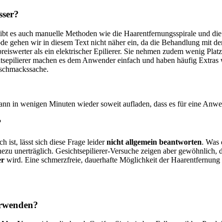
sser?
bt es auch manuelle Methoden wie die Haarentfernungsspirale und die 
ode gehen wir in diesem Text nicht näher ein, da die Behandlung mit de
reiswerter als ein elektrischer Epilierer. Sie nehmen zudem wenig Pl
htsepilierer machen es dem Anwender einfach und haben häufig Extras wi
Geschmackssache.
ann in wenigen Minuten wieder soweit aufladen, dass es für eine Anwe
?
st, lässt sich diese Frage leider
nicht allgemein beantworten
. Was 
 unerträglich. Gesichtsepilierer-Versuche zeigen aber gewöhnlich, d
er
wird. Eine schmerzfreie, dauerhafte Möglichkeit der Haarentfernung 
erwenden?