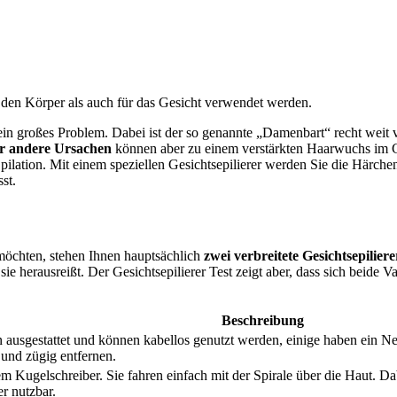
 den Körper als auch für das Gesicht verwendet werden.
n großes Problem. Dabei ist der so genannte „Damenbart“ recht weit v
r andere Ursachen
können aber zu einem verstärkten Haarwuchs im G
Epilation. Mit einem speziellen Gesichtsepilierer werden Sie die Härch
st.
möchten, stehen Ihnen hauptsächlich
zwei verbreitete Gesichtsepiliere
 sie herausreißt. Der Gesichtsepilierer Test
zeigt aber, dass sich beide V
Beschreibung
ausgestattet und können kabellos genutzt werden, einige haben ein Net
 und zügig entfernen.
em Kugelschreiber. Sie fahren einfach mit der Spirale über die Haut. 
r nutzbar.