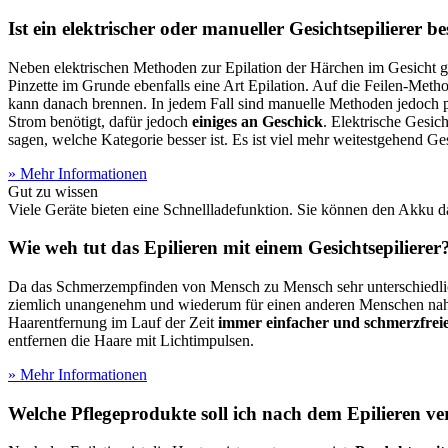
Ist ein elektrischer oder manueller Gesichtsepilierer be
Neben elektrischen Methoden zur Epilation der Härchen im Gesicht gi
Pinzette im Grunde ebenfalls eine Art Epilation. Auf die Feilen-Meth
kann danach brennen. In jedem Fall sind manuelle Methoden jedoch p
Strom benötigt, dafür jedoch
einiges an Geschick
. Elektrische Gesic
sagen, welche Kategorie besser ist. Es ist viel mehr weitestgehend 
» Mehr Informationen
Gut zu wissen
Viele Geräte bieten eine Schnellladefunktion. Sie können den Akku d
Wie weh tut das Epilieren mit einem Gesichtsepilierer
Da das Schmerzempfinden von Mensch zu Mensch sehr unterschiedlich i
ziemlich unangenehm und wiederum für einen anderen Menschen nahezu
Haarentfernung im Lauf der Zeit
immer einfacher und schmerzfrei
entfernen die Haare mit Lichtimpulsen.
» Mehr Informationen
Welche Pflegeprodukte soll ich nach dem Epilieren v