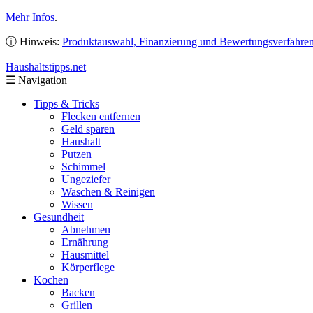
Mehr Infos
.
ⓘ Hinweis:
Produktauswahl, Finanzierung und Bewertungsverfahre
Haushaltstipps
.net
☰
Navigation
Tipps & Tricks
Flecken entfernen
Geld sparen
Haushalt
Putzen
Schimmel
Ungeziefer
Waschen & Reinigen
Wissen
Gesundheit
Abnehmen
Ernährung
Hausmittel
Körperflege
Kochen
Backen
Grillen