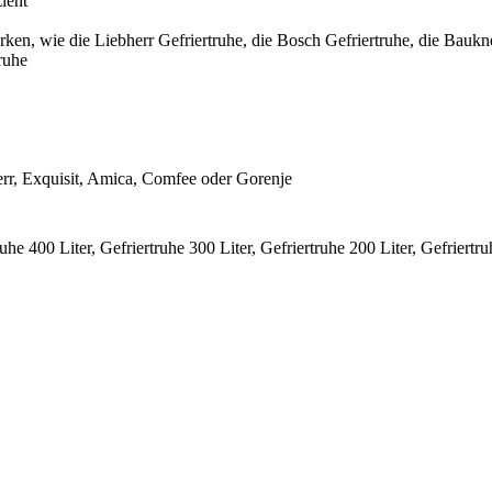
ient
n, wie die Liebherr Gefriertruhe, die Bosch Gefriertruhe, die Baukne
ruhe
herr, Exquisit, Amica, Comfee oder Gorenje
he 400 Liter, Gefriertruhe 300 Liter, Gefriertruhe 200 Liter, Gefriertru