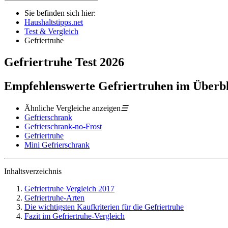
Sie befinden sich hier:
Haushaltstipps.net
Test & Vergleich
Gefriertruhe
Gefriertruhe
Test
2026
Empfehlenswerte Gefriertruhen im Überb
Ähnliche Vergleiche anzeigen
☰
Gefrierschrank
Gefrierschrank-no-Frost
Gefriertruhe
Mini Gefrierschrank
Inhaltsverzeichnis
Gefriertruhe Vergleich 2017
Gefriertruhe-Arten
Die wichtigsten Kaufkriterien für die Gefriertruhe
Fazit im Gefriertruhe-Vergleich