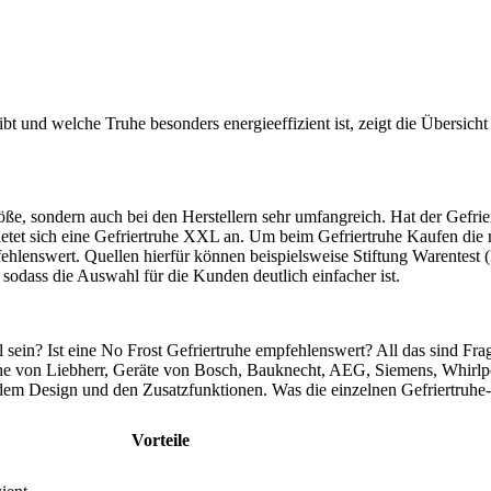
t und welche Truhe besonders energieeffizient ist, zeigt die Übersicht 
öße, sondern auch bei den Herstellern sehr umfangreich. Hat der Gefriers
et sich eine Gefriertruhe XXL an. Um beim Gefriertruhe Kaufen die rich
lenswert. Quellen hierfür können beispielsweise Stiftung Warentest (l
 sodass die Auswahl für die Kunden deutlich einfacher ist.
l sein? Ist eine No Frost Gefriertruhe empfehlenswert? All das sind Fra
ruhe von Liebherr, Geräte von Bosch, Bauknecht, AEG, Siemens, Whirlpo
 dem Design und den Zusatzfunktionen. Was die einzelnen Gefriertruhe-
Vorteile