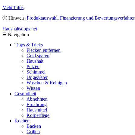
Mehr Infos
.
ⓘ Hinweis:
Produktauswahl, Finanzierung und Bewertungsverfahre
Haushaltstipps
.net
☰
Navigation
Tipps & Tricks
Flecken entfernen
Geld sparen
Haushalt
Putzen
Schimmel
Ungeziefer
Waschen & Reinigen
Wissen
Gesundheit
Abnehmen
Ernährung
Hausmittel
Körperflege
Kochen
Backen
Grillen