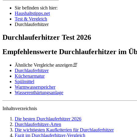
Sie befinden sich hier:
Haushaltstipps.net
Test & Vergleich
Durchlauferhitzer
Durchlauferhitzer
Test
2026
Empfehlenswerte Durchlauferhitzer im Üb
Ähnliche Vergleiche anzeigen
☰
Durchlauferhitzer
Küchenarmatur
Spülmittel
Warmwasserspeicher
Wasserenthärtungsanlage
Inhaltsverzeichnis
Die besten Durchlauferhitzer 2026
Durchlauferhitzer-Arten
Die wichtigsten Kaufkriterien für Durchlauferhitzer
Fazit im Durchlauferhitzer-Vergleich