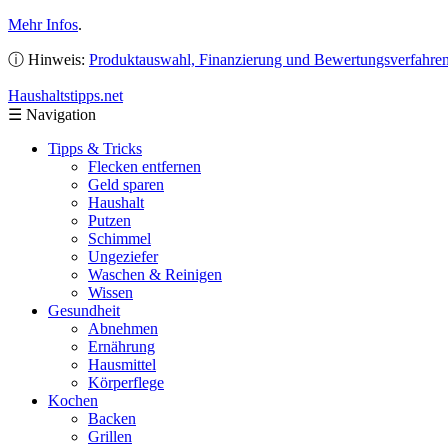
Mehr Infos
.
ⓘ Hinweis:
Produktauswahl, Finanzierung und Bewertungsverfahre
Haushaltstipps
.net
☰
Navigation
Tipps & Tricks
Flecken entfernen
Geld sparen
Haushalt
Putzen
Schimmel
Ungeziefer
Waschen & Reinigen
Wissen
Gesundheit
Abnehmen
Ernährung
Hausmittel
Körperflege
Kochen
Backen
Grillen