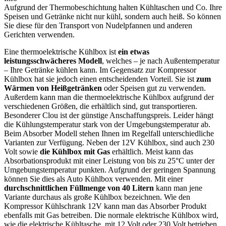
Aufgrund der Thermobeschichtung halten Kühltaschen und Co. Ihre
Speisen und Getränke nicht nur kühl, sondern auch heiß. So können
Sie diese für den Transport von Nudelpfannen und anderen
Gerichten verwenden.
Eine thermoelektrische Kühlbox ist
ein etwas
leistungsschwächeres Modell
, welches – je nach Außentemperatur
– Ihre Getränke kühlen kann. Im Gegensatz zur Kompressor
Kühlbox hat sie jedoch einen entscheidenden Vorteil. Sie ist
zum
Wärmen von Heißgetränken
oder Speisen gut zu verwenden.
Außerdem kann man die thermoelektrische Kühlbox aufgrund der
verschiedenen Größen, die erhältlich sind, gut transportieren.
Besonderer Clou ist der günstige Anschaffungspreis. Leider hängt
die Kühlungstemperatur stark von der Umgebungstemperatur ab.
Beim Absorber Modell stehen Ihnen im Regelfall unterschiedliche
Varianten zur Verfügung. Neben der 12V Kühlbox, sind auch 230
Volt sowie
die Kühlbox mit Gas
erhältlich. Meist kann das
Absorbationsprodukt mit einer Leistung von bis zu 25°C unter der
Umgebungstemperatur punkten. Aufgrund der geringen Spannung
können Sie dies als Auto Kühlbox verwenden. Mit einer
durchschnittlichen Füllmenge von 40 Litern
kann man jene
Variante durchaus als große Kühlbox bezeichnen. Wie den
Kompressor Kühlschrank 12V kann man das Absorber Produkt
ebenfalls mit Gas betreiben. Die normale elektrische Kühlbox wird,
wie die elektrische Kühltasche, mit 12 Volt oder 230 Volt betrieben.