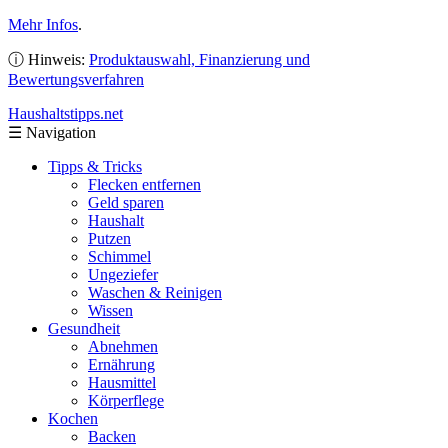
Mehr Infos
.
ⓘ Hinweis:
Produktauswahl, Finanzierung und
Bewertungsverfahren
Haushaltstipps
.net
☰
Navigation
Tipps & Tricks
Flecken entfernen
Geld sparen
Haushalt
Putzen
Schimmel
Ungeziefer
Waschen & Reinigen
Wissen
Gesundheit
Abnehmen
Ernährung
Hausmittel
Körperflege
Kochen
Backen