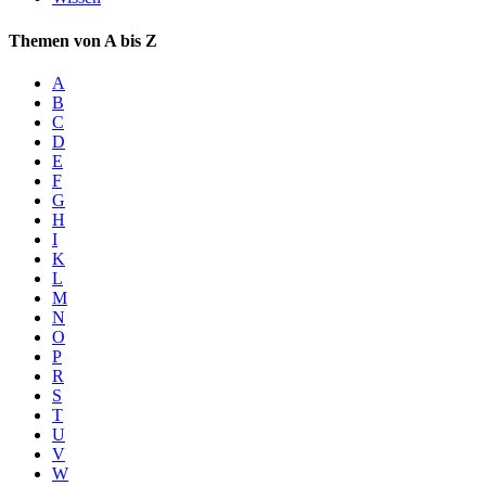
Themen von A bis Z
A
B
C
D
E
F
G
H
I
K
L
M
N
O
P
R
S
T
U
V
W