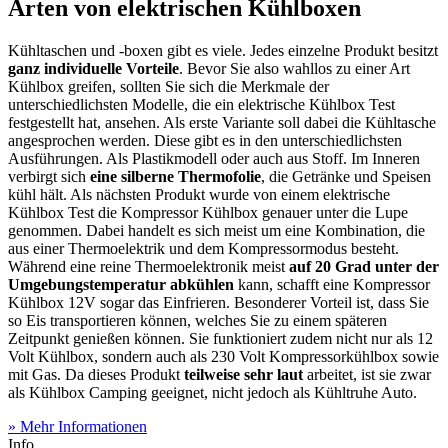
Arten von elektrischen Kühlboxen
Kühltaschen und -boxen gibt es viele. Jedes einzelne Produkt besitzt
ganz individuelle Vorteile
. Bevor Sie also wahllos zu einer Art
Kühlbox greifen, sollten Sie sich die Merkmale der
unterschiedlichsten Modelle, die ein elektrische Kühlbox Test
festgestellt hat, ansehen. Als erste Variante soll dabei die Kühltasche
angesprochen werden. Diese gibt es in den unterschiedlichsten
Ausführungen. Als Plastikmodell oder auch aus Stoff. Im Inneren
verbirgt sich
eine silberne Thermofolie
, die Getränke und Speisen
kühl hält. Als nächsten Produkt wurde von einem elektrische
Kühlbox Test
die Kompressor Kühlbox genauer unter die Lupe
genommen. Dabei handelt es sich meist um eine Kombination, die
aus einer Thermoelektrik und dem Kompressormodus besteht.
Während eine reine Thermoelektronik meist
auf 20 Grad unter der
Umgebungstemperatur abkühlen
kann, schafft eine Kompressor
Kühlbox 12V sogar das Einfrieren. Besonderer Vorteil ist, dass Sie
so Eis transportieren können, welches Sie zu einem späteren
Zeitpunkt genießen können. Sie funktioniert zudem nicht nur als 12
Volt Kühlbox, sondern auch als 230 Volt Kompressorkühlbox sowie
mit Gas. Da dieses Produkt
teilweise sehr laut
arbeitet, ist sie zwar
als Kühlbox Camping geeignet, nicht jedoch als Kühltruhe Auto.
» Mehr Informationen
Info