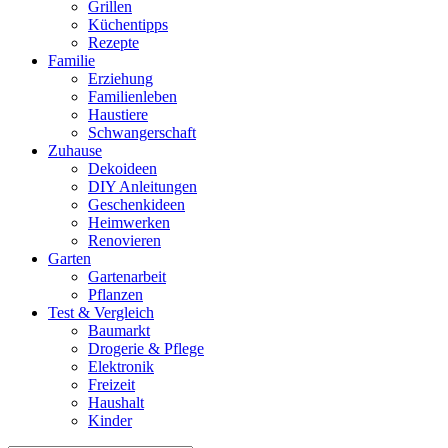
Grillen
Küchentipps
Rezepte
Familie
Erziehung
Familienleben
Haustiere
Schwangerschaft
Zuhause
Dekoideen
DIY Anleitungen
Geschenkideen
Heimwerken
Renovieren
Garten
Gartenarbeit
Pflanzen
Test & Vergleich
Baumarkt
Drogerie & Pflege
Elektronik
Freizeit
Haushalt
Kinder