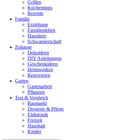
Grillen
Küchentipps
Rezepte
Familie
Erziehung
Familienleben
Haustiere
Schwangerschaft
Zuhause
Dekoideen
DIY Anleitungen
Geschenkideen
Heimwerken
Renovieren
Garten
Gartenarbeit
Pflanzen
Test & Vergleich
Baumarkt
Drogerie & Pflege
Elektronik
Freizeit
Haushalt
Kinder