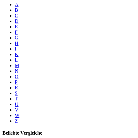
A
B
C
D
E
F
G
H
I
K
L
M
N
O
P
R
S
T
U
V
W
Z
Beliebte Vergleiche