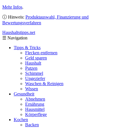
Mehr Infos
.
ⓘ Hinweis:
Produktauswahl, Finanzierung und
Bewertungsverfahren
Haushaltstipps
.net
☰
Navigation
Tipps & Tricks
Flecken entfernen
Geld sparen
Haushalt
Putzen
Schimmel
Ungeziefer
Waschen & Reinigen
Wissen
Gesundheit
Abnehmen
Ernährung
Hausmittel
Körperflege
Kochen
Backen