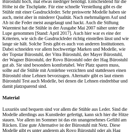
Bürostuhl hoch, mal etwas niedriger benötigt. Entscheidend für die
Höhe ist die Tischplatte. Für eine schnelle Verstellung gibt es die
Stühle mit einer Gasdruckfeder. Sehr preiswerte Modelle haben sie
auch, meist aber in minderer Qualität. Nach mehrmaligem Auf und
Ab ist die Feder meist ausgelaugt und hackt. Auch die Stiftung
Warentest hat die Stühle in der Ausgabe Mai 2007 näher unter die
Lupe genommen [Stand: April 2017]. Auch hier war es eine der
Kriterien, wie sich die Gasdruckfeder richtig einstellen lässt und wie
lange sie hält. Solche Tests
gibt es auch von anderen Institutionen.
Dabei schneiden vor allem hochwertige Marken und Modelle, wie
der Topstar Bürostuhl, der Vitra Bürostuhl, der Mayer Bürostuhl,
der Wagner Bürostuhl, der Rovo Bürostuhl oder der Hag Bürostuhl
gut ab. Sie sind besonders komfortabel. Wer Platz sparen muss,
sollte auf die Stühle mit Armlehne verzichten und stattdessen einen
Bürostuhl ohne Lehnen bevorzugen. Alternativ gibt es laut einem
Bürostuhl Test
auch Modelle, bei denen die Lehnen eindrehbar und
damit platzsparend sind.
Material
Luxuriös und bequem sind vor allem die Stühle aus Leder. Sind die
Modelle allerdings aus Kunstleder gefertigt, kann sich hier die Hitze
stauen. Vor allem im Sommer ist das ein unangenehmes Gefühl am
Rücken. Eine gute Alternative ist der Bürostuhl mit Netz. Diese
Modelle gibt es unter anderem als Rovo Bürostuhl oder als Hag