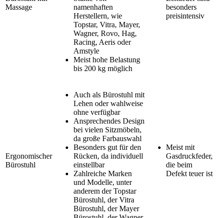
Massage
namenhaften
besonders
Herstellern, wie
preisintensiv
Topstar, Vitra, Mayer,
Wagner, Rovo, Hag,
Racing, Aeris oder
Amstyle
Meist hohe Belastung
bis 200 kg möglich
Auch als Bürostuhl mit
Lehen oder wahlweise
ohne verfügbar
Ansprechendes Design
bei vielen Sitzmöbeln,
da große Farbauswahl
Besonders gut für den
Meist mit
Ergonomischer
Rücken, da individuell
Gasdruckfeder,
Bürostuhl
einstellbar
die beim
Zahlreiche Marken
Defekt teuer ist
und Modelle, unter
anderem der Topstar
Bürostuhl, der Vitra
Bürostuhl, der Mayer
Bürostuhl, der Wagner