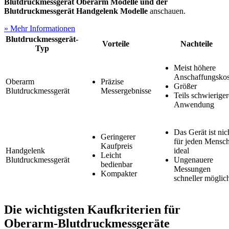
Blutdruckmessgerät Oberarm Modelle und der
Blutdruckmessgerät Handgelenk Modelle
anschauen.
» Mehr Informationen
Blutdruckmessgerät-
Vorteile
Nachteile
Typ
Meist höhere
Anschaffungskos
Oberarm
Präzise
Größer
Blutdruckmessgerät
Messergebnisse
Teils schwieriger
Anwendung
Das Gerät ist nic
Geringerer
für jeden Mensc
Kaufpreis
Handgelenk
ideal
Leicht
Blutdruckmessgerät
Ungenauere
bedienbar
Messungen
Kompakter
schneller möglic
Die wichtigsten Kaufkriterien für
Oberarm-Blutdruckmessgeräte