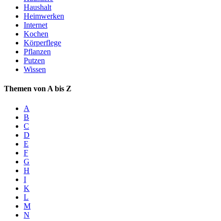
Haushalt
Heimwerken
Internet
Kochen
Körperflege
Pflanzen
Putzen
Wissen
Themen von A bis Z
A
B
C
D
E
F
G
H
I
K
L
M
N