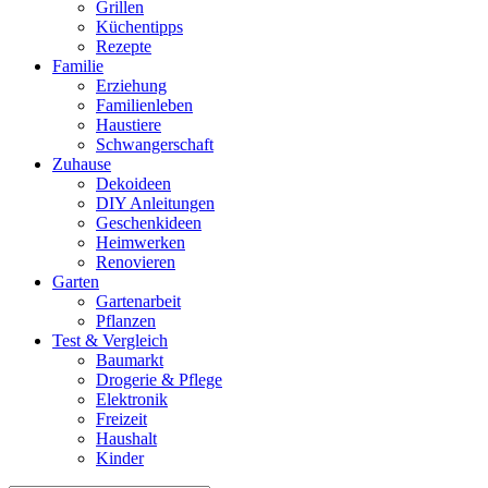
Grillen
Küchentipps
Rezepte
Familie
Erziehung
Familienleben
Haustiere
Schwangerschaft
Zuhause
Dekoideen
DIY Anleitungen
Geschenkideen
Heimwerken
Renovieren
Garten
Gartenarbeit
Pflanzen
Test & Vergleich
Baumarkt
Drogerie & Pflege
Elektronik
Freizeit
Haushalt
Kinder