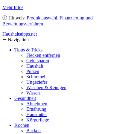
Mehr Infos
.
ⓘ Hinweis:
Produktauswahl, Finanzierung und
Bewertungsverfahren
Haushaltstipps
.net
☰
Navigation
Tipps & Tricks
Flecken entfernen
Geld sparen
Haushalt
Putzen
Schimmel
Ungeziefer
Waschen & Reinigen
Wissen
Gesundheit
Abnehmen
Ernährung
Hausmittel
Körperflege
Kochen
Backen