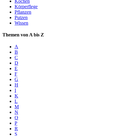
Kochen
Körperflege
Pflanzen
Putzen
Wissen
Themen von A bis Z
A
B
C
D
E
F
G
H
I
K
L
M
N
O
P
R
S