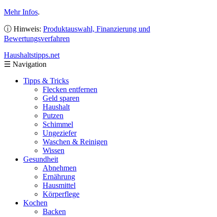
Mehr Infos
.
ⓘ Hinweis:
Produktauswahl, Finanzierung und
Bewertungsverfahren
Haushaltstipps
.net
☰
Navigation
Tipps & Tricks
Flecken entfernen
Geld sparen
Haushalt
Putzen
Schimmel
Ungeziefer
Waschen & Reinigen
Wissen
Gesundheit
Abnehmen
Ernährung
Hausmittel
Körperflege
Kochen
Backen