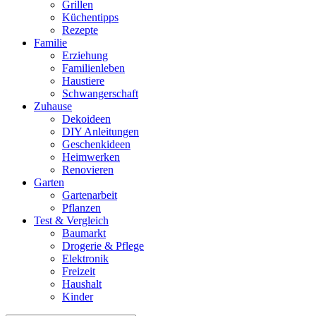
Grillen
Küchentipps
Rezepte
Familie
Erziehung
Familienleben
Haustiere
Schwangerschaft
Zuhause
Dekoideen
DIY Anleitungen
Geschenkideen
Heimwerken
Renovieren
Garten
Gartenarbeit
Pflanzen
Test & Vergleich
Baumarkt
Drogerie & Pflege
Elektronik
Freizeit
Haushalt
Kinder