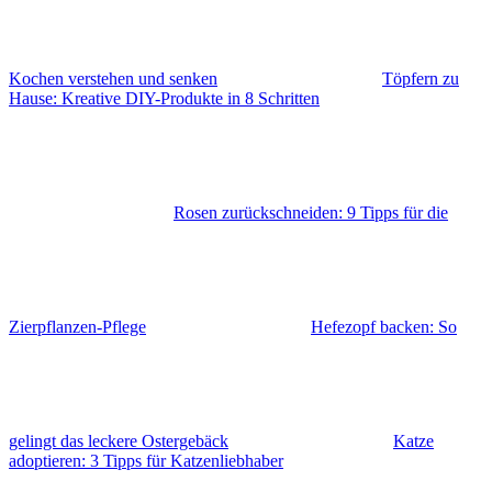
Kochen verstehen und senken
Töpfern zu
Hause: Kreative DIY-Produkte in 8 Schritten
Rosen zurückschneiden: 9 Tipps für die
Zierpflanzen-Pflege
Hefezopf backen: So
gelingt das leckere Ostergebäck
Katze
adoptieren: 3 Tipps für Katzenliebhaber