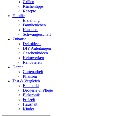
Grillen
Küchentipps
Rezepte
Familie
Erziehung
Familienleben
Haustiere
Schwangerschaft
Zuhause
Dekoideen
DIY Anleitungen
Geschenkideen
Heimwerken
Renovieren
Garten
Gartenarbeit
Pflanzen
Test & Vergleich
Baumarkt
Drogerie & Pflege
Elektronik
Freizeit
Haushalt
Kinder