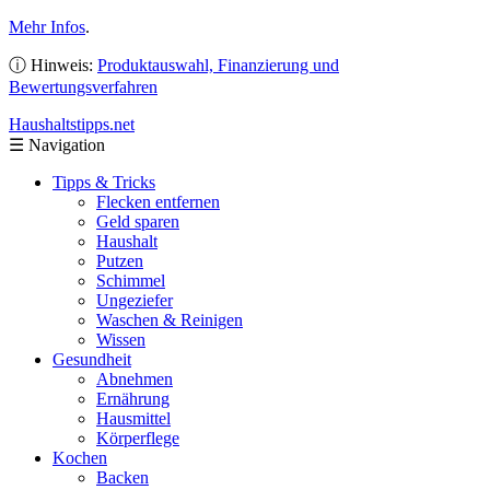
Mehr Infos
.
ⓘ Hinweis:
Produktauswahl, Finanzierung und
Bewertungsverfahren
Haushaltstipps
.net
☰
Navigation
Tipps & Tricks
Flecken entfernen
Geld sparen
Haushalt
Putzen
Schimmel
Ungeziefer
Waschen & Reinigen
Wissen
Gesundheit
Abnehmen
Ernährung
Hausmittel
Körperflege
Kochen
Backen