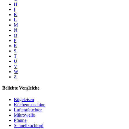
H
I
K
L
M
N
O
P
R
S
T
U
V
W
Z
Beliebte Vergleiche
Bügeleisen
Küchenmaschine
Luftentfeuchter
Mikrowelle
Pfanne
Schnellkochtopf