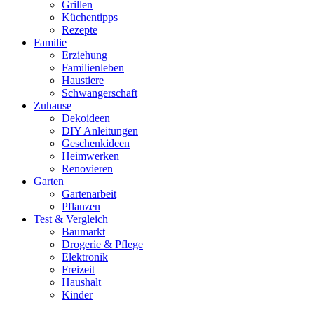
Grillen
Küchentipps
Rezepte
Familie
Erziehung
Familienleben
Haustiere
Schwangerschaft
Zuhause
Dekoideen
DIY Anleitungen
Geschenkideen
Heimwerken
Renovieren
Garten
Gartenarbeit
Pflanzen
Test & Vergleich
Baumarkt
Drogerie & Pflege
Elektronik
Freizeit
Haushalt
Kinder