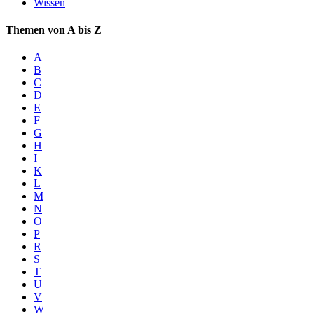
Wissen
Themen von A bis Z
A
B
C
D
E
F
G
H
I
K
L
M
N
O
P
R
S
T
U
V
W