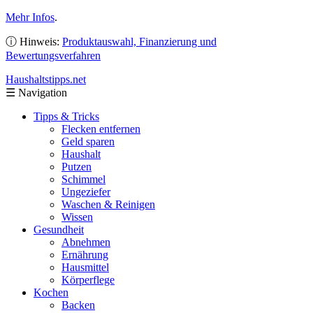
Mehr Infos
.
ⓘ Hinweis:
Produktauswahl, Finanzierung und
Bewertungsverfahren
Haushaltstipps
.net
☰
Navigation
Tipps & Tricks
Flecken entfernen
Geld sparen
Haushalt
Putzen
Schimmel
Ungeziefer
Waschen & Reinigen
Wissen
Gesundheit
Abnehmen
Ernährung
Hausmittel
Körperflege
Kochen
Backen