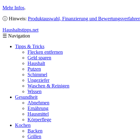
Mehr Infos
.
ⓘ Hinweis:
Produktauswahl, Finanzierung und Bewertungsverfahre
Haushaltstipps
.net
☰
Navigation
Tipps & Tricks
Flecken entfernen
Geld sparen
Haushalt
Putzen
Schimmel
Ungeziefer
Waschen & Reinigen
Wissen
Gesundheit
Abnehmen
Ernährung
Hausmittel
Körperflege
Kochen
Backen
Grillen