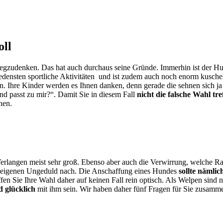
oll
t wegzudenken. Das hat auch durchaus seine Gründe. Immerhin ist der 
hiedensten sportliche Aktivitäten und ist zudem auch noch enorm kuschel
Ihre Kinder werden es Ihnen danken, denn gerade die sehnen sich ja o
und passt zu mir?“. Damit Sie in diesem Fall
nicht die falsche Wahl tre
nen.
erlangen meist sehr groß. Ebenso aber auch die Verwirrung, welche Ras
r eigenen Ungeduld nach. Die Anschaffung eines Hundes
sollte nämlic
fen Sie Ihre Wahl daher auf keinen Fall rein optisch. Als Welpen sin
d glücklich
mit ihm sein. Wir haben daher fünf Fragen für Sie zusammen