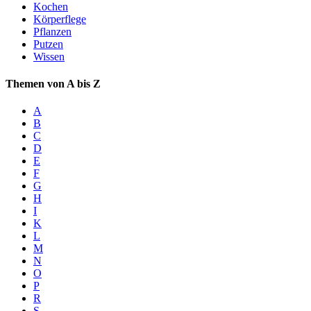
Kochen
Körperflege
Pflanzen
Putzen
Wissen
Themen von A bis Z
A
B
C
D
E
F
G
H
I
K
L
M
N
O
P
R
S