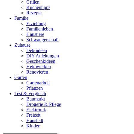
Grillen
Küchentipps
Rezepte
Familie
Erziehung
Familienleben
Haustiere
Schwangerschaft
Zuhause
Dekoideen
DIY Anleitungen
Geschenkideen
Heimwerken
Renovieren
Garten
Gartenarbeit
Pflanzen
Test & Vergleich
Baumarkt
Drogerie & Pflege
Elektronik
Freizeit
Haushalt
Kinder