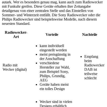
autark. Wer es besonders genau mag, kann auch zum Radiowecker
mit Funkuhr greifen. Diese Geräte erhalten ihre Zeitangabe
detailgenau von einer zentralen Stelle und das Einstellen von
Sommer- und Winterzeit entfällt. Die Sony Radiowecker oder die
Philips Radiowecker sind beispielsweise Modelle, nach diesem
neuesten Standard.
Radiowecker-
Vorteile
Nachteile
Art
kann individuell
eingestellt werden
meist preisgünstig in
Empfang
der Anschaffung
beim
verschiedene
Radio mit
Radiowecker
Hersteller zur Wahl,
Wecker (digital)
DAB ist
zum Beispiel Sony,
teilweise
Philips, Grundig,
schlecht
AEG
Geräte haben meist
ein tolles Design
Wecker sind in vielen
Designs erhältlich