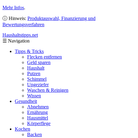
Mehr Infos
.
ⓘ Hinweis:
Produktauswahl, Finanzierung und
Bewertungsverfahren
Haushaltstipps
.net
☰
Navigation
Tipps & Tricks
Flecken entfernen
Geld sparen
Haushalt
Putzen
Schimmel
Ungeziefer
Waschen & Reinigen
Wissen
Gesundheit
Abnehmen
Ernährung
Hausmittel
Körperflege
Kochen
Backen