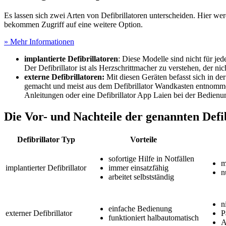
Es lassen sich zwei Arten von Defibrillatoren unterscheiden. Hier w
bekommen Zugriff auf eine weitere Option.
» Mehr Informationen
implantierte Defibrillatoren
: Diese Modelle sind nicht für j
Der Defibrillator ist als Herzschrittmacher zu verstehen, der nich
externe Defibrillatoren:
Mit diesen Geräten befasst sich in der
gemacht und meist aus dem Defibrillator Wandkasten entnommen
Anleitungen oder eine Defibrillator App Laien bei der Bedienu
Die Vor- und Nachteile der genannten Defi
Defibrillator Typ
Vorteile
sofortige Hilfe in Notfällen
m
implantierter Defibrillator
immer einsatzfähig
n
arbeitet selbstständig
n
einfache Bedienung
externer Defibrillator
P
funktioniert halbautomatisch
A