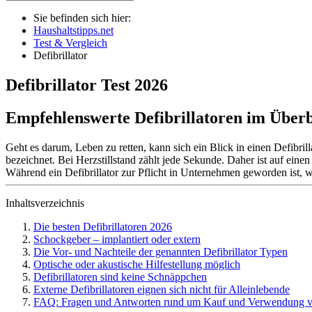
Sie befinden sich hier:
Haushaltstipps.net
Test & Vergleich
Defibrillator
Defibrillator
Test
2026
Empfehlenswerte Defibrillatoren im Überb
Geht es darum, Leben zu retten, kann sich ein Blick in einen Defibril
bezeichnet. Bei Herzstillstand zählt jede Sekunde. Daher ist auf einen
Während ein Defibrillator zur Pflicht in Unternehmen geworden ist, w
Inhaltsverzeichnis
Die besten Defibrillatoren 2026
Schockgeber – implantiert oder extern
Die Vor- und Nachteile der genannten Defibrillator Typen
Optische oder akustische Hilfestellung möglich
Defibrillatoren sind keine Schnäppchen
Externe Defibrillatoren eignen sich nicht für Alleinlebende
FAQ: Fragen und Antworten rund um Kauf und Verwendung vo