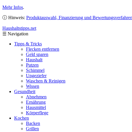
Mehr Infos
.
ⓘ Hinweis:
Produktauswahl, Finanzierung und Bewertungsverfahre
Haushaltstipps
.net
☰
Navigation
Tipps & Tricks
Flecken entfernen
Geld sparen
Haushalt
Putzen
Schimmel
Ungeziefer
Waschen & Reinigen
Wissen
Gesundheit
Abnehmen
Ernährung
Hausmittel
Körperflege
Kochen
Backen
Grillen