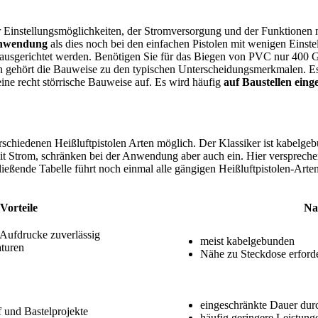
er Einstellungsmöglichkeiten, der Stromversorgung und der Funktionen 
 Anwendung
als dies noch bei den einfachen Pistolen mit wenigen Einst
en ausgerichtet werden. Benötigen Sie für das Biegen von PVC nur 400 G
n gehört die Bauweise zu den typischen Unterscheidungsmerkmalen. Es g
eine recht störrische Bauweise auf. Es wird häufig
auf Baustellen einge
schiedenen Heißluftpistolen Arten möglich. Der Klassiker ist kabelgeb
mit Strom, schränken bei der Anwendung aber auch ein. Hier versprech
ießende Tabelle führt noch einmal alle gängigen Heißluftpistolen-Arte
Vorteile
Na
 Aufdrucke zuverlässig
meist kabelgebunden
aturen
Nähe zu Steckdose erforde
eingeschränkte Dauer dur
f und Bastelprojekte
häufig geringere Leistung