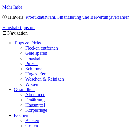
Mehr Infos
.
ⓘ Hinweis:
Produktauswahl, Finanzierung und Bewertungsverfahre
Haushaltstipps
.net
☰
Navigation
Tipps & Tricks
Flecken entfernen
Geld sparen
Haushalt
Putzen
Schimmel
Ungeziefer
Waschen & Reinigen
Wissen
Gesundheit
Abnehmen
Ernährung
Hausmittel
Körperflege
Kochen
Backen
Grillen