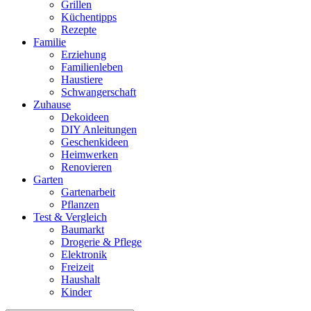
Grillen
Küchentipps
Rezepte
Familie
Erziehung
Familienleben
Haustiere
Schwangerschaft
Zuhause
Dekoideen
DIY Anleitungen
Geschenkideen
Heimwerken
Renovieren
Garten
Gartenarbeit
Pflanzen
Test & Vergleich
Baumarkt
Drogerie & Pflege
Elektronik
Freizeit
Haushalt
Kinder