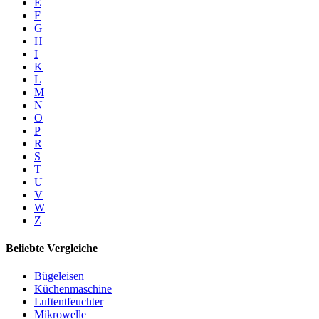
E
F
G
H
I
K
L
M
N
O
P
R
S
T
U
V
W
Z
Beliebte Vergleiche
Bügeleisen
Küchenmaschine
Luftentfeuchter
Mikrowelle