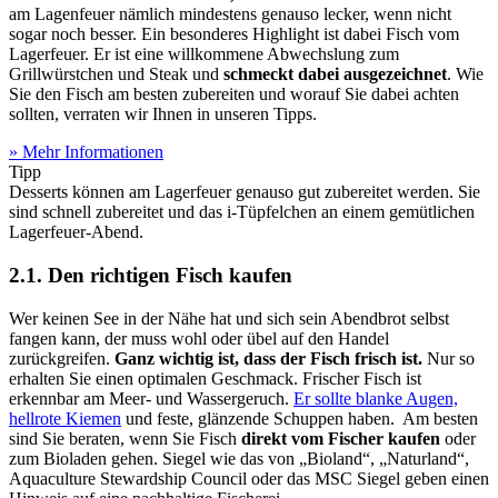
am Lagenfeuer nämlich mindestens genauso lecker, wenn nicht
sogar noch besser. Ein besonderes Highlight ist dabei Fisch vom
Lagerfeuer. Er ist eine willkommene Abwechslung zum
Grillwürstchen und Steak und
schmeckt dabei ausgezeichnet
. Wie
Sie den Fisch am besten zubereiten und worauf Sie dabei achten
sollten, verraten wir Ihnen in unseren Tipps.
» Mehr Informationen
Tipp
Desserts können am Lagerfeuer genauso gut zubereitet werden. Sie
sind schnell zubereitet und das i-Tüpfelchen an einem gemütlichen
Lagerfeuer-Abend.
2.1. Den richtigen Fisch kaufen
Wer keinen See in der Nähe hat und sich sein Abendbrot selbst
fangen kann, der muss wohl oder übel auf den Handel
zurückgreifen.
Ganz wichtig ist, dass der Fisch frisch ist.
Nur so
erhalten Sie einen optimalen Geschmack. Frischer Fisch ist
erkennbar am Meer- und Wassergeruch.
Er sollte blanke Augen,
hellrote Kiemen
und feste, glänzende Schuppen haben. Am besten
sind Sie beraten, wenn Sie Fisch
direkt vom Fischer kaufen
oder
zum Bioladen gehen. Siegel wie das von „Bioland“, „Naturland“,
Aquaculture Stewardship Council oder das MSC Siegel geben einen