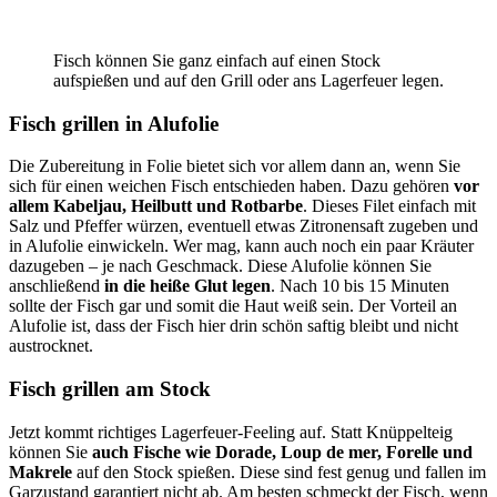
Fisch können Sie ganz einfach auf einen Stock
aufspießen und auf den Grill oder ans Lagerfeuer legen.
Fisch grillen in Alufolie
Die Zubereitung in Folie bietet sich vor allem dann an, wenn Sie
sich für einen weichen Fisch entschieden haben. Dazu gehören
vor
allem Kabeljau, Heilbutt und Rotbarbe
. Dieses Filet einfach mit
Salz und Pfeffer würzen, eventuell etwas Zitronensaft zugeben und
in Alufolie einwickeln. Wer mag, kann auch noch ein paar Kräuter
dazugeben – je nach Geschmack. Diese Alufolie können Sie
anschließend
in die heiße Glut legen
. Nach 10 bis 15 Minuten
sollte der Fisch gar und somit die Haut weiß sein. Der Vorteil an
Alufolie ist, dass der Fisch hier drin schön saftig bleibt und nicht
austrocknet.
Fisch grillen am Stock
Jetzt kommt richtiges Lagerfeuer-Feeling auf. Statt Knüppelteig
können Sie
auch Fische wie Dorade, Loup de mer, Forelle und
Makrele
auf den Stock spießen. Diese sind fest genug und fallen im
Garzustand garantiert nicht ab. Am besten schmeckt der Fisch, wenn