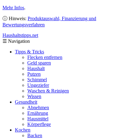
Mehr Infos
.
ⓘ Hinweis:
Produktauswahl, Finanzierung und
Bewertungsverfahren
Haushaltstipps
.net
☰
Navigation
Tipps & Tricks
Flecken entfernen
Geld sparen
Haushalt
Putzen
Schimmel
Ungeziefer
Waschen & Reinigen
Wissen
Gesundheit
Abnehmen
Ernährung
Hausmittel
Körperflege
Kochen
Backen