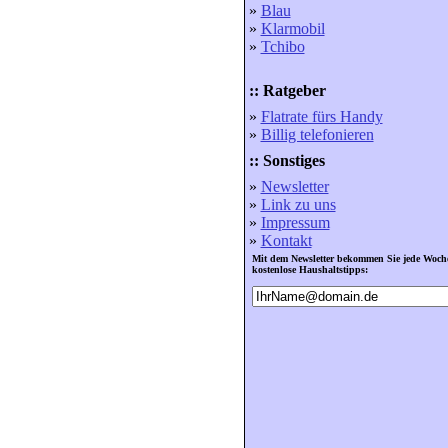
»
Blau
»
Klarmobil
»
Tchibo
:: Ratgeber
»
Flatrate fürs Handy
»
Billig telefonieren
:: Sonstiges
»
Newsletter
»
Link zu uns
»
Impressum
»
Kontakt
Mit dem Newsletter bekommen Sie jede Woch
kostenlose Haushaltstipps: