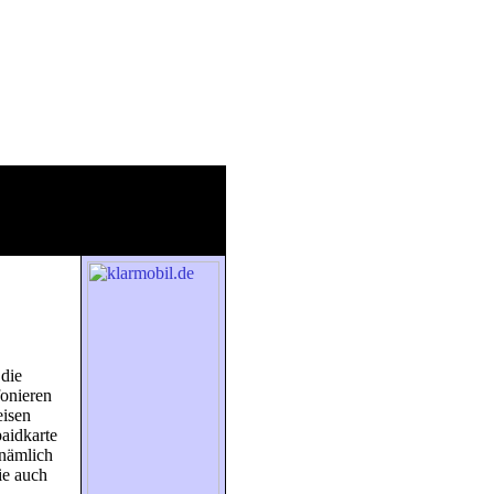
die
fonieren
eisen
paidkarte
 nämlich
ie auch