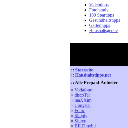
Videotipps
Fotohandy
100 Spartipps
Gesundheitstipps
Gartentipps
Haushaltsgeräte
::
Startseite
::
Haushaltstipps.net
:: Alle Prepaid-Anbieter
»
Vodafone
»
discoTel
»
maXXim
»
Congstar
»
Fonic
»
Simply
»
Simyo
»
BILDmobil