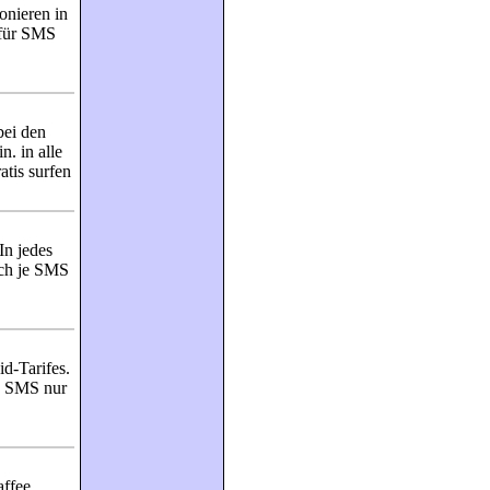
onieren in
 für SMS
bei den
. in alle
tis surfen
In jedes
uch je SMS
d-Tarifes.
e SMS nur
ffee.