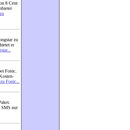
von 8 Cent
nbieter
 zu
ngstar zu
ietet er
tar...
bei Fonic.
Kosten-
 zu Fonic...
Paket.
e SMS nur