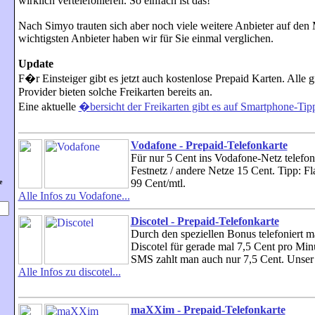
wirklich vertelefonieren. So einfach ist das!
Nach Simyo trauten sich aber noch viele weitere Anbieter auf den 
wichtigsten Anbieter haben wir für Sie einmal verglichen.
Update
F�r Einsteiger gibt es jetzt auch kostenlose Prepaid Karten. Alle
Provider bieten solche Freikarten bereits an.
Eine aktuelle
�bersicht der Freikarten gibt es auf Smartphone-Tip
Vodafone - Prepaid-Telefonkarte
Für nur 5 Cent ins Vodafone-Netz telefon
Festnetz / andere Netze 15 Cent. Tipp: Fla
99 Cent/mtl.
e
Alle Infos zu Vodafone...
Discotel - Prepaid-Telefonkarte
Durch den speziellen Bonus telefoniert m
Discotel für gerade mal 7,5 Cent pro Min
SMS zahlt man auch nur 7,5 Cent. Unser 
Alle Infos zu discotel...
maXXim - Prepaid-Telefonkarte