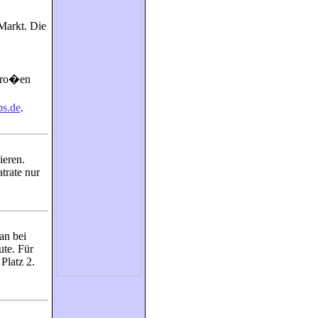
Markt. Die
 gro�en
ps.de
.
ieren.
trate nur
an bei
ute. Für
Platz 2.